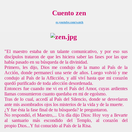
Cuento zen
es.youtube.com/watch
"El maestro estaba de un talante comunicativo, y por eso sus
discípulos trataron de que les hiciera saber las fases por las que
había pasado en su búsqueda de la divinidad.
Primero, les dijo, Dios me condujo de la mano al País de
la
Acción
, donde permanecí una serie de años. Luego volvió y me
condujo al País de
la Aflicción
, y allí viví hasta que mi corazón
quedó purificado de toda afección desordenada.
Entonces fue cuando me vi en el País del Amor, cuyas ardientes
llamas consumieron cuanto quedab
a en mi de egoísmo.
Tras de lo cual, accedí al País del Silencio, donde se desvelaron
ante mis asombrados ojos los misterios de la vida y de la muerte.
¿Y fue ésta la fase final de tu búsqueda? le preguntaron.
No respondió, el Maestro,... Un día dijo Dios: Hoy voy a llevarte
al santuario más escondido del Templo, al corazón del
propio Dios...Y fui conucido al País de la Risa.