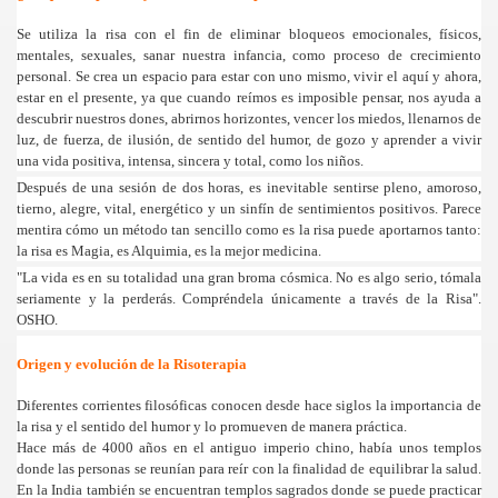
Se utiliza la risa con el fin de eliminar bloqueos emocionales, físicos,
mentales, sexuales, sanar nuestra infancia, como proceso de crecimiento
personal. Se crea un espacio para estar con uno mismo, vivir el aquí y ahora,
estar en el presente, ya que cuando reímos es imposible pensar, nos ayuda a
descubrir nuestros dones, abrirnos horizontes, vencer los miedos, llenarnos de
luz, de fuerza, de ilusión, de sentido del humor, de gozo y aprender a vivir
LAS
una vida positiva, intensa, sincera y total, como los niños.
Después de una sesión de dos horas, es inevitable sentirse pleno, amoroso,
tierno, alegre, vital, energético y un sinfín de sentimientos positivos. Parece
mentira cómo un método tan sencillo como es la risa puede aportarnos tanto:
la risa es Magia, es Alquimia, es la mejor medicina.
"La vida es en su totalidad una gran broma cósmica. No es algo serio, tómala
seriamente y la perderás. Compréndela únicamente a través de
la Risa
".
OSHO.
Origen y evolución de
la Risoterapia
Diferentes corrientes filosóficas conocen desde hace siglos la importancia de
la risa y el sentido del humor y lo promueven de manera práctica.
Hace más de 4000 años en el antiguo imperio chino, había unos templos
donde las personas se reunían para reír con la finalidad de equilibrar la salud.
En
la India
también se encuentran templos sagrados donde se puede practicar