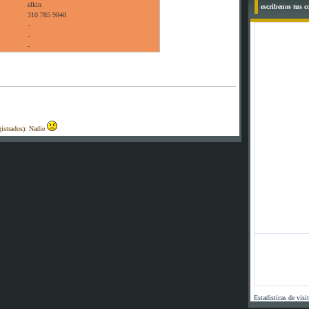
elkin
escribenos tus 
310 785 9848
-
-
-
gistrados): Nadie
Estadisticas de visi