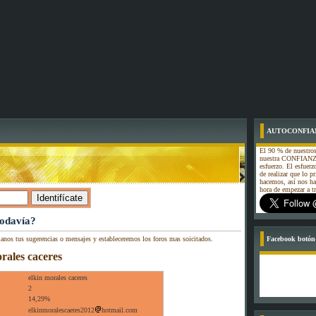
AUTOCONFIA
El 90 % de nuestros
nuestra CONFIANZA
esfuerzo. El esfuerz
de realizar que lo p
hacemos, así nos h
hora de empezar a
todavía?
ianos tus sugerencias o mensajes y estableceremos los foros mas soicitados.
Facebook botón-
orales caceres
elkin morales caceres
2
14,29%
elkinmoralescaeres2012
hotmail.com