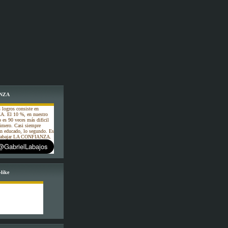
NZA
 logros consiste en
. El 10 %, en nuestro
o es 90 veces más dificil
rimero. Casi siempre
an educado, lo segundo. Es
 trabajar LA CONFIANZA.
like