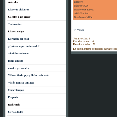
Nombre:
Artículos
Número ICQ:
Libro de visitantes
Nombre de Yahoo:
AIM-Nombre:
Cuentos para crecer
Nombre en MSN:
Testimonios
<= Volver
Libros amigos
Temas totales: 5
El rincón del reiki
Entradas totales: 14
Usuarios totales: 1561
¿Quieres seguir informado?
En este momento conectados (usuarios re
añadidos recientes
Blogs amigos
escritos personales
Videos, flash, pps y links de interés
Visión holista. Enlaces
Musicoterapia
Ecopatía
Resiliencia
Curiosidades