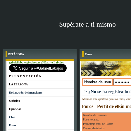
Supérate a ti mismo
BITÁCORA
Foros
gabriellabajos@yahoo.es @GabrielLabajos
P R E S E N T A C I Ó N
LA PERSONA
=> ¿No se ha registrado 
Declaración de intenciones
Abrimos este apartado para los foros, env
Objetivo
Foros - Perfil de elkin m
Ejercicios
Nombre de ususario:
Chat
Posts totales:
Porcentaje total de Posts:
Foros
Correo electrónico: