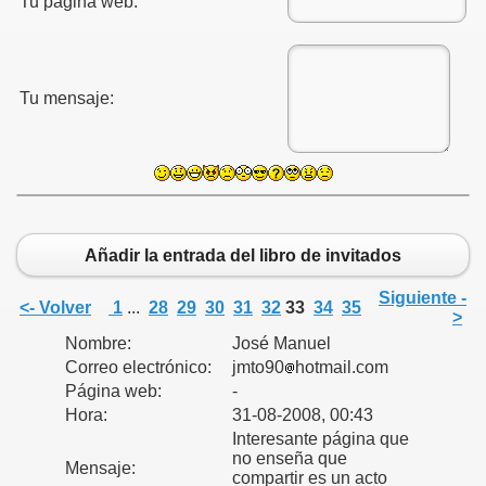
Tu página web:
Tu mensaje:
Añadir la entrada del libro de invitados
Siguiente -
<- Volver
1
...
28
29
30
31
32
33
34
35
>
Nombre:
José Manuel
Correo electrónico:
jmto90
hotmail.com
Página web:
-
Hora:
31-08-2008, 00:43
Interesante página que
no enseña que
Mensaje:
compartir es un acto