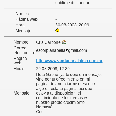
sublime de caridad
és
Nombre:
-
Página web:
-
Hora:
30-08-2008, 20:09
Mensaje:
Nombre:
Cris Carbone
Correo
escorpianabella
gmail.com
electrónico:
Página
http://www.ventanasalalma.com.ar
web:
Hora:
29-08-2008, 12:39
Hola Gabriel ya te deje un mensaje,
vine por tu ofrecimiento en mi
pagina de anunciarme o escribir
algo en esta tu pagina, asi que
Mensaje:
estoy a tu disposicion, el
.
crecimiento de los demas es
nuestro propio crecimiento.
Namasté
Cris