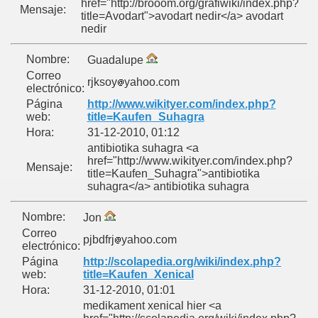
href="http://brooom.org/grafiwiki/index.php?
Mensaje:
title=Avodart">avodart nedir</a> avodart
nedir
Nombre:
Guadalupe
Correo
rjksoy
yahoo.com
electrónico:
Página
http://www.wikityer.com/index.php?
web:
title=Kaufen_Suhagra
Hora:
31-12-2010, 01:12
antibiotika suhagra <a
href="http://www.wikityer.com/index.php?
Mensaje:
title=Kaufen_Suhagra">antibiotika
suhagra</a> antibiotika suhagra
Nombre:
Jon
Correo
pjbdfrj
yahoo.com
electrónico:
Página
http://scolapedia.org/wiki/index.php?
web:
title=Kaufen_Xenical
Hora:
31-12-2010, 01:01
medikament xenical hier <a