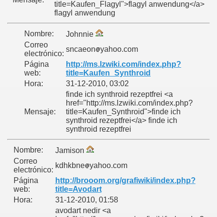
title=Kaufen_Flagyl">flagyl anwendung</a>
flagyl anwendung
Nombre:
Johnnie
Correo
sncaeon
yahoo.com
electrónico:
Página
http://ms.lzwiki.com/index.php?
web:
title=Kaufen_Synthroid
Hora:
31-12-2010, 03:02
finde ich synthroid rezeptfrei <a
href="http://ms.lzwiki.com/index.php?
Mensaje:
title=Kaufen_Synthroid">finde ich
synthroid rezeptfrei</a> finde ich
synthroid rezeptfrei
Nombre:
Jamison
Correo
kdhkbne
yahoo.com
electrónico:
Página
http://brooom.org/grafiwiki/index.php?
web:
title=Avodart
Hora:
31-12-2010, 01:58
avodart nedir <a