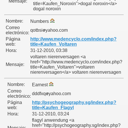
Mensaje:
title=Kaufen_Noroxin">dogal noroxin</a>
dogal noroxin
és
Nombre:
Numbers
Correo
qotbsi
yahoo.com
electrónico:
Página
http://www.medencyclo.com/index.php?
web:
title=Kaufen_Voltaren
Hora:
31-12-2010, 03:38
voltaren nierenversagen <a
href="http://www.medencyclo.com/index.php?
Mensaje:
title=Kaufen_Voltaren">voltaren
nierenversagen</a> voltaren nierenversagen
Nombre:
Earnest
Correo
dddfxq
yahoo.com
electrónico:
Página
http://psychogeography.sg/index.php?
.
web:
title=Kaufen_Flagyl
Hora:
31-12-2010, 03:24
flagyl anwendung <a
href="http://psychogeography.sg/index.php?
Mensaje: