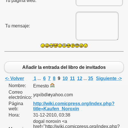
Tu página web:
Tu mensaje:
Añadir la entrada del libro de invitados
<- Volver
1
...
6
7
8
9
10
11
12
...
35
Siguiente ->
Nombre:
Ernesto
Correo
yqxibdl
yahoo.com
electrónico:
Página
http://wiki.comicpress.org/index.php?
web:
title=Kaufen_Noroxin
Hora:
31-12-2010, 03:38
dogal noroxin <a
href="http://wiki.comicpress.org/index.php?