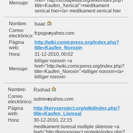
href="http://scolapedia.org/wiki/index.php?
Mensaje:
title=Kaufen_Xenical">medikament
xenical hier</a> medikament xenical hier
Nombre:
Isaac
Correo
fcpsgx
yahoo.com
electrónico:
Página
http://wiki.comicpress.org/index.php?
web:
title=Kaufen_Noroxin
Hora:
31-12-2010, 00:02
billiger noroxin <a
href="http://wiki.comicpress.org/index.php?
Mensaje:
title=Kaufen_Noroxin">billiger noroxin</a>
billiger noroxin
Nombre:
Rashad
Correo
sutmiv
yahoo.com
electrónico:
Página
http://keryxproject.org/wiki/index.php?
web:
title=Kaufen_Lioresal
Hora:
30-12-2010, 22:15
medikament lioresal multiple sklerose <a
href="http://keryxproject.org/wiki/index.php?