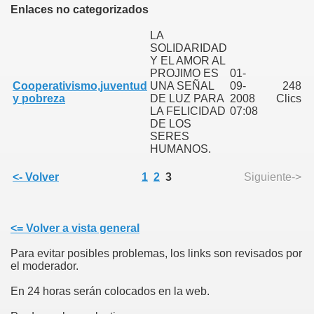
Enlaces no categorizados
LA
SOLIDARIDAD
Y EL AMOR AL
PROJIMO ES
01-
Cooperativismo,juventud
UNA SEÑAL
09-
248
y pobreza
DE LUZ PARA
2008
Clics
LA FELICIDAD
07:08
DE LOS
SERES
HUMANOS.
<- Volver
1
2
3
Siguiente->
<= Volver a vista general
Para evitar posibles problemas, los links son revisados por
el moderador.
En 24 horas serán colocados en la web.