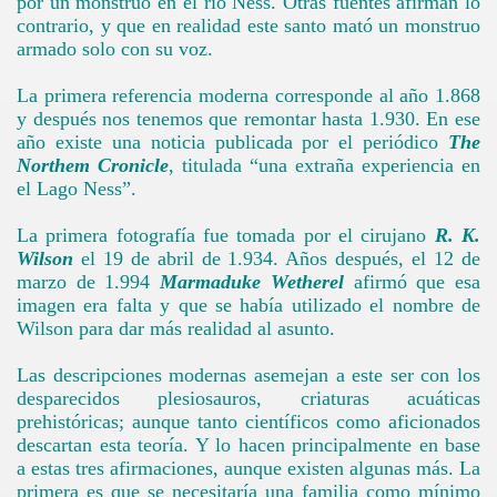
por un monstruo en el río Ness. Otras fuentes afirman lo
contrario, y que en realidad este santo mató un monstruo
armado solo con su voz.
La primera referencia moderna corresponde al año 1.868
y después nos tenemos que remontar hasta 1.930. En ese
año existe una noticia publicada por el periódico
The
Northem Cronicle
, titulada “una extraña experiencia en
el Lago Ness”.
La primera fotografía fue tomada por el cirujano
R. K.
Wilson
el 19 de abril de 1.934. Años después, el 12 de
marzo de 1.994
Marmaduke Wetherel
afirmó que esa
imagen era falta y que se había utilizado el nombre de
Wilson para dar más realidad al asunto.
Las descripciones modernas asemejan a este ser con los
desparecidos plesiosauros, criaturas acuáticas
prehistóricas; aunque tanto científicos como aficionados
descartan esta teoría. Y lo hacen principalmente en base
a estas tres afirmaciones, aunque existen algunas más. La
primera es que se necesitaría una familia como mínimo