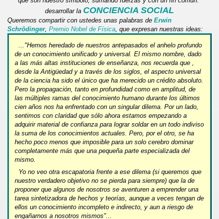
que son nuestro símbolo, sumando fuerzas y con un fin común:
.
CONCIENCIA SOCIAL
desarrollar
la
Queremos compartir con ustedes unas palabras de
Erwin
Schrödinger
,
Premio Nobel de Física
, que expresan nuestras ideas:
..."Hemos heredado de nuestros antepasados el anhelo profundo
de un conocimiento unificado y universal. El mismo nombre, dado
a las más altas instituciones de enseñanza, nos recuerda que ,
desde
la Antigüedad
y a través de los siglos, el aspecto universal
de la ciencia ha sido el único que ha merecido un crédito absoluto.
Pero la propagación, tanto en profundidad como en amplitud, de
las múltiples ramas del conocimiento humano durante los últimos
cien años nos ha enfrentado con un singular dilema. Por un lado,
sentimos con claridad que sólo ahora estamos empezando a
adquirir material de confianza para lograr soldar en un todo indiviso
la suma de los conocimientos actuales. Pero, por el otro, se ha
hecho poco menos que imposible para un solo cerebro dominar
completamente más que una pequeña parte especializada del
mismo.
Yo no veo otra escapatoria frente a ese dilema (si queremos que
nuestro verdadero objetivo no se pierda para siempre) que la de
proponer que algunos de nosotros se aventuren a emprender una
tarea sintetizadora de hechos y teorías, aunque a veces tengan de
ellos un conocimiento incompleto e indirecto, y aun a riesgo de
engañarnos a nosotros mismos"...