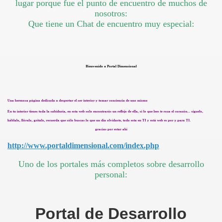
lugar porque fue el punto de encuentro de muchos de
nosotros:
Que tiene un Chat de encuentro muy especial:
Bienvenido a Portal Dimensional
Una hermosa página dedicada a despertar el ser interior y tomar conciencia de uno mismo
En tu interior tienes toda la sabiduría, en esta web solo encontrarás un reflejo de ella, si lo que lees te roza el corazón... síguelo,
háblalo, llóralo, grítalo, recuerda que sólo buscas lo que un día olvidaste, todo esta en TI y está web es por y para TI.
gracias por estar ahí
http://www.portaldimensional.com/index.php
Uno de los portales más completos sobre desarrollo
personal:
Portal de Desarrollo