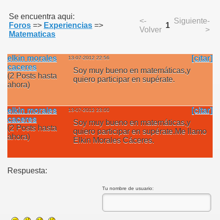
Se encuentra aqui:
<-
Siguiente-
Foros
=>
Experiencias
=>
1
Volver
>
Matematicas
elkin morales
[citar]
13-07-2012 22:56
caceres
Soy muy bueno en matemáticas,y
(2 Posts hasta
quiero participar en supérate.
ahora)
elkin morales
[citar]
13-07-2012 23:00
caceres
Soy muy bueno en matemáticas,y
(2 Posts hasta
quiero participar en supérate.Me llamo
ahora)
Elkin Morales Cáceres.
Respuesta:
Tu nombre de usuario: