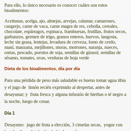
Para ello, lo único necesario es conocer cuáles son estos
bioalimentos:
Aceitunas, acelga, ajo, almejas, arvejas, calamar, camarones,
cangrejo, carne de vaca, carne magra de res, cebolla, cereales,
chocolate, espárragos, espinaca, frambuesas, frutillas, frutos secos,
garbanzos, germen de trigo, granos enteros, huevos, langosta,
leche sin grasa, lentejas, levadura de cerveza, lomo de cerdo,
maní, manzana, mejillones, moras, morrones, naranja, nueces,
ostras, pescado, porotos de soja, semillas de girasol, semillas de
sésamo, tomates, uvas, verduras de hoja verde
Dieta de los bioalimentos, día por día
Para una pérdida de peso más saludable es bueno tomar agua tibia
y el jugo de limón recién exprimido al despertar, antes de
desayunar; y fruta fresca y alguna infusión de hierbas o té negro a
la noche, luego de cenar.
Día 1
Desayuno: jugo de fruta a elección, 3 ciruelas secas, yogur con