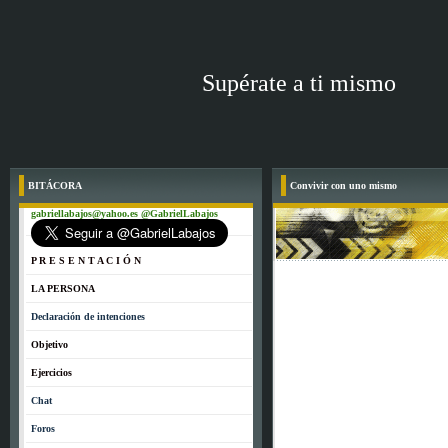
Supérate a ti mismo
BITÁCORA
Convivir con uno mismo
gabriellabajos@yahoo.es @GabrielLabajos
P R E S E N T A C I Ó N
LA PERSONA
Declaración de intenciones
Objetivo
Ejercicios
Chat
Foros