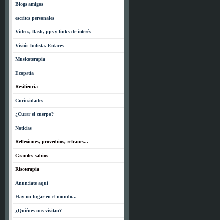
Blogs amigos
escritos personales
Videos, flash, pps y links de interés
Visión holista. Enlaces
Musicoterapia
Ecopatía
Resiliencia
Curiosidades
¿Curar el cuerpo?
Noticias
Reflexiones, proverbios, refranes...
Grandes sabios
Risoterapia
Anunciate aquí
Hay un lugar en el mundo...
¿Quiénes nos visitan?