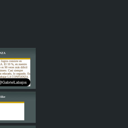
NZA
 logros consiste en
. El 10 %, en nuestro
o es 90 veces más dificil
rimero. Casi siempre
an educado, lo segundo. Es
 trabajar LA CONFIANZA.
like