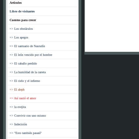
Artículos
Libro de visitantes
Cuentos para crecer
=> Los obstáculos
=> Los apegos
=> El santuario de Nasrudín
=> El león vencido por el hombre
=> El caballo perdido
=> La humildad de la carreta
=> El cielo y el infierno
=> El aleph
=> Así nació el amor
=> la ovejita
=> Convivir con uno mismo
=> Indecisión
=> "Esto también pasará"