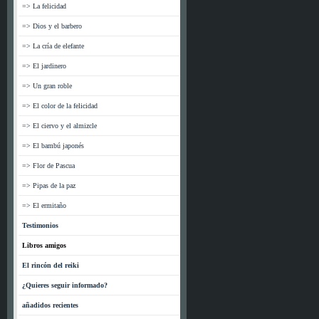
=> La felicidad
=> Dios y el barbero
=> La cría de elefante
=> El jardinero
=> Un gran roble
=> El color de la felicidad
=> El ciervo y el almizcle
=> El bambú japonés
=> Flor de Pascua
=> Pipas de la paz
=> El ermitaño
Testimonios
Libros amigos
El rincón del reiki
¿Quieres seguir informado?
añadidos recientes