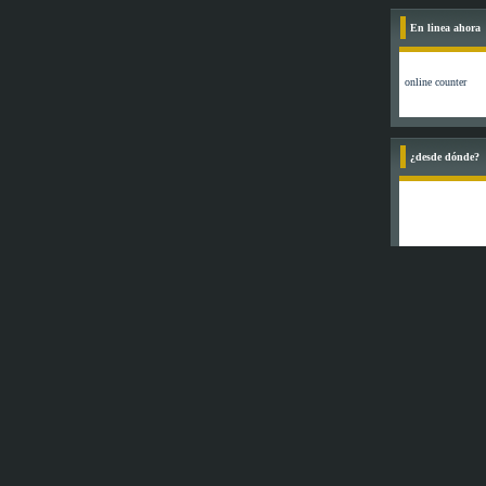
En linea ahora
¿desde dónde?