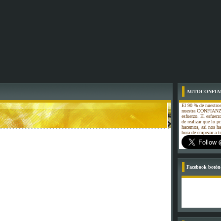
AUTOCONFIA
El 90 % de nuestros
nuestra CONFIANZA
esfuerzo. El esfuerz
de realizar que lo p
hacemos, así nos h
hora de empezar a
Facebook botón-