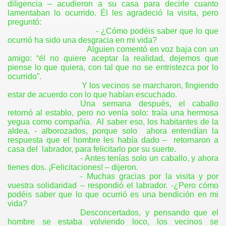
diligencia – acudieron a su casa para decirle cuanto
lamentaban lo ocurrido. Él les agradeció la visita, pero
preguntó:
- ¿Cómo podéis saber que lo que
ocurrió ha sido una desgracia en mi vida?
Alguien comentó en voz baja con un
amigo: “él no quiere aceptar la realidad, dejemos que
piense lo que quiera, con tal que no se entristezca por lo
ocurrido”.
Y los vecinos se marcharon, fingiendo
estar de acuerdo con lo que habían escuchado.
Una semana después, el caballo
retornó al establo, pero no venía solo: traía una hermosa
yegua como compañía.
Al saber eso, los habitantes de la
aldea, - alborozados, porque solo
ahora entendían la
respuesta que el hombre les había dado –
retornaron a
casa del
labrador, para felicitarlo por su suerte.
- Antes tenías solo un caballo, y ahora
tienes dos. ¡Felicitaciones! – dijeron.
- Muchas gracias por la visita y por
vuestra solidaridad – respondió el labrador. -¿Pero cómo
podéis saber que lo que ocurrió es una bendición en mi
vida?
Desconcertados, y pensando que el
hombre se estaba volviendo loco, los vecinos se