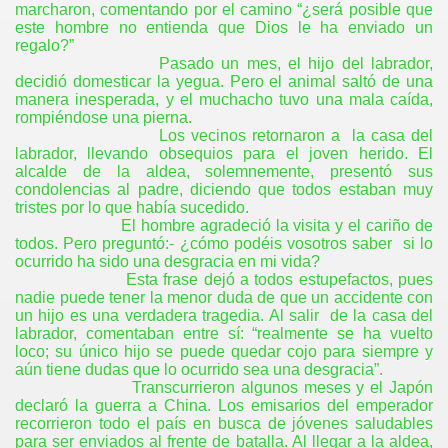
marcharon, comentando por el camino “¿será posible que
este hombre no entienda que Dios le ha enviado un
regalo?”
Pasado un mes, el hijo del labrador,
decidió domesticar la yegua. Pero el animal saltó de una
manera inesperada, y el muchacho tuvo una mala caída,
rompiéndose una pierna.
Los vecinos retornaron a
la casa del
labrador, llevando obsequios para el joven herido. El
alcalde de la aldea, solemnemente, presentó sus
condolencias al padre, diciendo que todos estaban muy
tristes por lo que había sucedido.
El hombre agradeció la visita y el cariño de
todos. Pero preguntó:- ¿cómo podéis vosotros saber
si lo
ocurrido ha sido una desgracia en mi vida?
Esta frase dejó a todos estupefactos, pues
nadie puede tener la menor duda de que un accidente con
un hijo es una verdadera tragedia. Al salir
de la casa del
labrador, comentaban entre sí: “realmente se ha vuelto
loco; su único hijo se puede quedar cojo para siempre y
aún tiene dudas que lo ocurrido sea una desgracia”.
Transcurrieron algunos meses y el Japón
declaró la guerra a China. Los emisarios del emperador
recorrieron todo el país en busca de jóvenes saludables
para ser enviados al frente de batalla. Al llegar a la aldea,