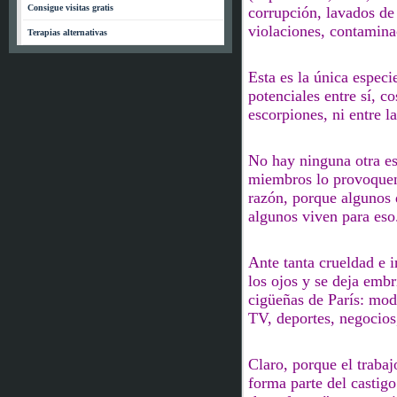
Consigue visitas gratis
corrupción,
lavados de
violaciones,
contaminac
Terapias alternativas
Esta es la única espec
potenciales entre sí, co
escorpiones, ni entre la
No hay ninguna otra es
miembros lo provoque
razón, porque algunos d
algunos
viven para eso
Ante tanta crueldad e i
los ojos y se deja em
cigüeñas de París: mod
TV, deportes, negocio
Claro, porque
el traba
forma parte del castigo