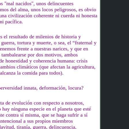
os
"mal nacidos", unos
delincuentes
ermos del alma, unos locos peligrosos,
es obvio
una civilización coherente ni cuerda ni honesta
ni pacífica.
 el resultado de milenios de historia y
 guerra, tortura y muerte, o sea, el “fraternal y
enemos frente a nuestras narices, y que en
 tambalearse por dos motivos
, ambos
 de honestidad y coherencia humana: crisis
mbios climáticos (que afectan la agricultura,
o alcanza la comida para todos).
perversidad innata,
deformación
, locura
?
ta de evolución con respecto a nosotros,
 hay ninguna especie en el planeta que esté
te contra sí misma, que se haga sufrir a sí
ntencional a sus propios miembros
avitud, tiranía, guerra, delincuencia,