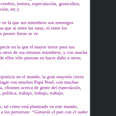
 cerebro, tortura, especulación,
genocidios,
ión, etc.).
ie en la que sus miembros son enemigos
sa que ni entre las ratas, ni entre los
s peores fieras se ve.
pecie en la que el mayor terror para sus
n otros de sus mismos miembros
,
y con mucha
e ellos sólo piensan en hacer daño a otros;
.
njusticia en el mundo, la gran mayoría cierra
briagar con muchos Papá Noel, con muchas
a, chismes acerca de gente del espectáculo,
s,
política,
trabajo, trabajo, trabajo.
jo, tal como está planteado en este mundo,
 a los perversos:
“Ganarás el pan con el sudor