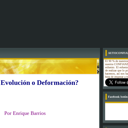
AUTOCONFIA
El 90 % de nuestros
nuestra CONFIANZA
esfuerzo. El esfuerz
de realizar que lo p
hacemos, así nos h
hora de empezar a
 Evolución o Deformación?
Facebook botón-
Por Enrique Barrios