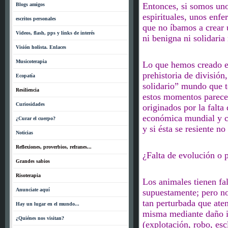
Entonces, si somos un
Blogs amigos
espirituales, unos enf
escritos personales
que
no íbamos a crear 
Videos, flash, pps y links de interés
ni benigna ni solidaria 
Visión holista. Enlaces
Musicoterapia
Lo que hemos creado es
prehistoria de división,
Ecopatía
solidario” mundo que t
Resiliencia
estos momentos parece
Curiosidades
originados por la falta
económica mundial y ca
¿Curar el cuerpo?
y si ésta se resiente n
Noticias
Reflexiones, proverbios, refranes...
¿Falta de evolución o
Grandes sabios
Risoterapia
Los animales tienen fal
Anunciate aquí
supuestamente; pero no
tan perturbada que aten
Hay un lugar en el mundo...
misma mediante daño i
¿Quiénes nos visitan?
(explotación, robo, escl