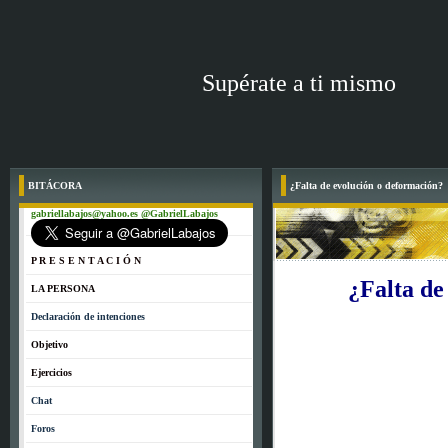
Supérate a ti mismo
BITÁCORA
¿Falta de evolución o deformación?
gabriellabajos@yahoo.es @GabrielLabajos
P R E S E N T A C I Ó N
¿Falta de
LA PERSONA
Declaración de intenciones
Objetivo
Ejercicios
Chat
Foros