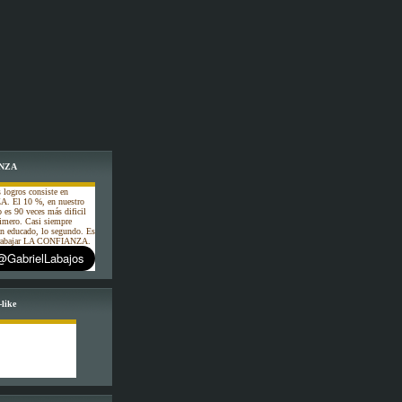
NZA
 logros consiste en
. El 10 %, en nuestro
o es 90 veces más dificil
rimero. Casi siempre
an educado, lo segundo. Es
 trabajar LA CONFIANZA.
like