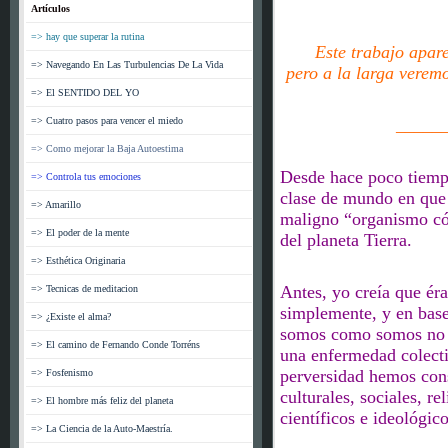
Artículos
=> hay que superar la rutina
Este trabajo apar
=> Navegando En Las Turbulencias De La Vida
pero a la larga verem
=> El SENTIDO DEL YO
=> Cuatro pasos para vencer el miedo
_____
=> Como mejorar la Baja Autoestima
Desde hace poco tiempo
=> Controla tus emociones
clase de mundo en que 
=> Amarillo
maligno “organismo có
=> El poder de la mente
del planeta Tierra.
=> Esthética Originaria
Antes, yo creía que ér
=> Tecnicas de meditacion
simplemente, y en base 
=> ¿Existe el alma?
somos como somos
no
=> El camino de Fernando Conde Torréns
una enfermedad colecti
perversidad hemos cons
=> Fosfenismo
culturales, sociales, re
=> El hombre más feliz del planeta
científicos
e ideológic
=> La Ciencia de la Auto-Maestría.