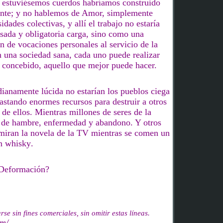
 estuviésemos cuerdos habríamos construido
rente; y no hablemos de Amor, simplemente
sidades colectivas,
y
allí el trabajo no estaría
ada y obligatoria carga, sino como una
n de vocaciones personales al servicio de la
 una sociedad sana, cada uno puede realizar
e concebido, aquello que mejor puede hacer.
ianamente lúcida
no estarían los pueblos ciega
astando enormes recursos para destruir a otros
e de
ellos
.
Mientras millones de seres de la
 de hambre, enfermedad y abandono.
Y
otros
miran la
novela de la
TV mientras se comen un
n whisky
.
 Deformación?
se sin fines comerciales, sin omitir estas líneas.
om/