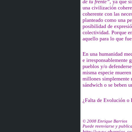
de tu frente”,
ya que si
una civilización cohe
coherente con las nece
planteado como una pes
posibilidad de expresió
colectividad.
Porque en
aquello para lo que fu
En una humanidad med
e irresponsablemente g
pueblos y/o defenders
misma especie mueren
millones simplemente 
sándwich
o se beben u
¿Falta de Evolución o
© 2008 Enrique Barrios
Puede reenviarse y publicar
http://www.ebarrios.c