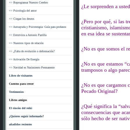
=> Reprogramar Nuestro Cerebro
¿Le sorprenden a usted
=> Psicología del amor
=> Ciegan los deseos
¿Pero por qué, si las tr
cristianismo, islamism
=> Autoayuda y Psicoterapia: Guía para profanos
en esa idea se sustenta
=> Entrevista a Antonio Parrilla
=> Nuestros tipos de relación
¿No es que somos el r
=> ¿Falta de evolución o deformación?
=> Activación De Energía
¿No es que estamos “ca
=> Navidad es Nacimiento Permanente
tramposos
o algo parec
Libro de visitantes
Cuentos para crecer
¿No es que cargamos c
Pecado Original?
Testimonios
Libros amigos
¿Qué significa la “salva
El rincón del reiki
consecuencias que acar
¿Quieres seguir informado?
sólo hecho de
ser nati
añadidos recientes