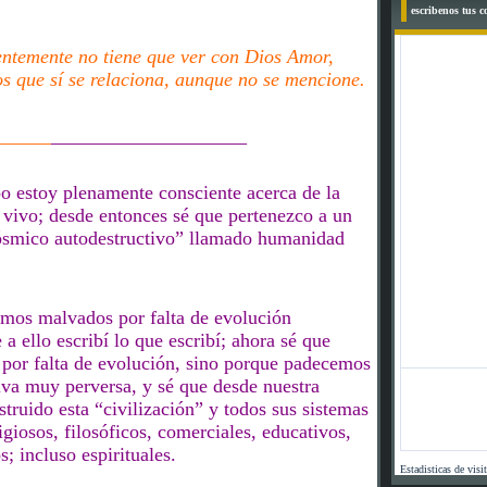
escribenos tus 
entemente no tiene que ver con Dios Amor,
os que sí se relaciona, aunque no se mencione.
______
____________________
 estoy plenamente consciente acerca de la
vivo; desde entonces sé que pertenezco a un
smico autodestructivo” llamado humanidad
amos malvados por falta de evolución
a ello escribí lo que escribí
;
a
hora sé que
 por falta de evolución, sino
porque padecemos
va muy perversa, y sé que desde nuestra
truido esta “civilización” y todos sus sistemas
ligiosos, filosóficos, comerciales
, educativos,
os
; incluso espirituales
.
Estadisticas de visi