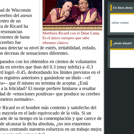
En linea ahora
dad de Wisconsin
cerebro del asesor
entro de un
za de Ricard ha
 resonancias
Matthieu Ricard con el Dalai Lama.
esiones de hasta
Es el único europeo que sabe
 cerebro fue
tibetano clásico.
¿desde dónde?
ra detectar su nivel de estrés, irritabilidad, enfado,
con decenas de sensaciones diferentes.
arados con los obtenidos en cientos de voluntarios
ada en niveles que iban del 0.3 (muy infeliz) a -0.3
d logró -0.45, desbordando los límites previstos en el
s registros anteriores y ganándose un título –«el
rra»– que él mismo no termina de aceptar. ¿Está
a la felicidad? El monje prefiere limitarse a resaltar
idad de «emociones positivas» que produce su cerebro
ámetros normales».
 Ricard es el hombre más contento y satisfecho del
 mayoría en el lado equivocado de la vida. Si un
arte de su tiempo en la contemplación y que carece de
 de alcanzar la dicha absoluta, ¿no nos estaremos
mos centrando nuestros esfuerzos en un trabajo mejor,