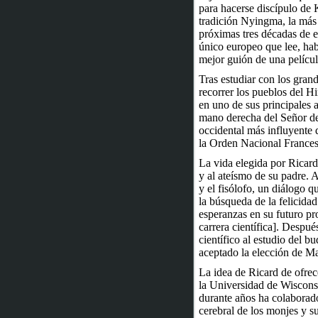
para hacerse discípulo de 
tradición Nyingma, la más 
próximas tres décadas de es
único europeo que lee, habl
mejor guión de una películ
Tras estudiar con los gran
recorrer los pueblos del H
en uno de sus principales 
mano derecha del Señor de 
occidental más influyente 
la Orden Nacional Frances
La vida elegida por Ricard
y al ateísmo de su padre. 
y el fisólofo, un diálogo 
la búsqueda de la felicida
esperanzas en su futuro pr
carrera científica]. Despué
científico al estudio del b
aceptado la elección de Ma
La idea de Ricard de ofrec
la Universidad de Wiscons
durante años ha colaborado 
cerebral de los monjes y su