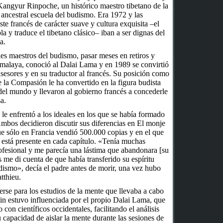
Kangyur Rinpoche, un histórico maestro tibetano de la
ancestral escuela del budismo. Era 1972 y las
te francés de carácter suave y cultura exquisita –el
a y traduce el tibetano clásico– iban a ser dignas del
a.
des maestros del budismo, pasar meses en retiros y
imalaya, conoció al Dalai Lama y en 1989 se convirtió
asesores y en su traductor al francés. Su posición como
la Compasión le ha convertido en la figura budista
del mundo y llevaron al gobierno francés a concederle
a.
 le enfrentó a los ideales en los que se había formado
Ambos decidieron discutir sus diferencias en El monje
que sólo en Francia vendió 500.000 copias y en el que
d está presente en cada capítulo. «Tenía muchas
ofesional y me parecía una lástima que abandonara [su
s me di cuenta de que había transferido su espíritu
udismo», decía el padre antes de morir, una vez hubo
tthieu.
erse para los estudios de la mente que llevaba a cabo
in estuvo influenciada por el propio Dalai Lama, que
con científicos occidentales, facilitando el análisis
 capacidad de aislar la mente durante las sesiones de