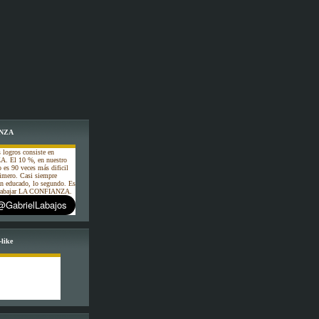
NZA
 logros consiste en
. El 10 %, en nuestro
o es 90 veces más dificil
rimero. Casi siempre
an educado, lo segundo. Es
 trabajar LA CONFIANZA.
like