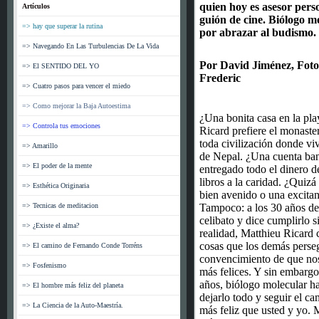
quien hoy es asesor pers
Artículos
guión de cine. Biólogo mo
=> hay que superar la rutina
por abrazar al budismo.
=> Navegando En Las Turbulencias De La Vida
Por David Jiménez, Fot
=> El SENTIDO DEL YO
Frederic
=> Cuatro pasos para vencer el miedo
=> Como mejorar la Baja Autoestima
¿Una bonita casa en la pl
=> Controla tus emociones
Ricard prefiere el monaste
toda civilización donde vi
=> Amarillo
de Nepal. ¿Una cuenta ba
=> El poder de la mente
entregado todo el dinero de
libros a la caridad. ¿Quiz
=> Esthética Originaria
bien avenido o una excitan
=> Tecnicas de meditacion
Tampoco: a los 30 años de
celibato y dice cumplirlo 
=> ¿Existe el alma?
realidad, Matthieu Ricard 
cosas que los demás perse
=> El camino de Fernando Conde Torréns
convencimiento de que no
=> Fosfenismo
más felices. Y sin embargo
años, biólogo molecular ha
=> El hombre más feliz del planeta
dejarlo todo y seguir el c
=> La Ciencia de la Auto-Maestría.
más feliz que usted y yo. 