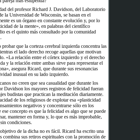
a pareja más estupenda?
cidad del profesor Richard J. Davidson, del Laboratorio
e la Universidad de Wisconsin, se basan en el
ente es un órgano en constante evolución y, por lo
icidad de la mente», en palabras del científico
dio es el quinto más consultado por la comunidad
.
 probar que la corteza cerebral izquierda concentra las
ientras el lado derecho recoge aquellas que motivan
o. «La relación entre el córtex izquierdo y el derecho
a y la relación entre ambas sirve para representar el
na», asegura Ricard, que durante sus resonancias
vidad inusual en su lado izquierdo.
canos no creen que sea casualidad que durante los
or Davidson los mayores registros de felicidad fueran
es budistas que practican la meditación diariamente.
acidad de los religiosos de explotar esa «plasticidad
pensamientos negativos y concentrarse sólo en los
e ese concepto es que la felicidad es algo que se puede
renar, mantener en forma y, lo que es más improbable,
 sin condiciones.
objetivo de la dicha no es fácil. Ricard ha escrito una
as combina sus retiros espirituales con la promoción de