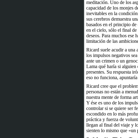
meditación. Uno de los asp
capacidad de los monjes d
inevitables en la condición
sus cerebros demuestra una
basados en el principio de
en el cielo, sólo el final d
deseos. Para muchos ese ha
limitación de las ambicione
Ricard suele acudir a una 
los impulsos negativos sea 
ante un crimen o un genoci
Lama qué haría si alguien 
presentes. Su respuesta iró
eso no funciona, apuntaría
Ricard cree que el problem
personas no están a menudo
nuestra mente de forma arti
Y ése es uno de los impuls
controlar si se quiere ser fe
escondido en lo más profu
práctica y fuerza de volun
llegan al final del viaje y 
sienten lo mismo que «un p