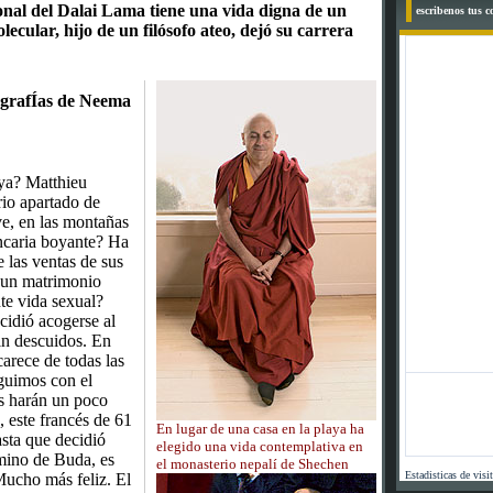
onal del Dalai Lama tiene una vida digna de un
escribenos tus 
lecular, hijo de un filósofo ateo, dejó su carrera
ografÍas de Neema
aya? Matthieu
rio apartado de
ve, en las montañas
ncaria boyante? Ha
 las ventas de sus
á un matrimonio
te vida sexual?
cidió acogerse al
sin descuidos. En
carece de todas las
guimos con el
s harán un poco
, este francés de 61
En lugar de una casa en la playa ha
sta que decidió
elegido una vida contemplativa en
amino de Buda, es
el monasterio nepalí de Shechen
Estadisticas de visi
Mucho más feliz. El