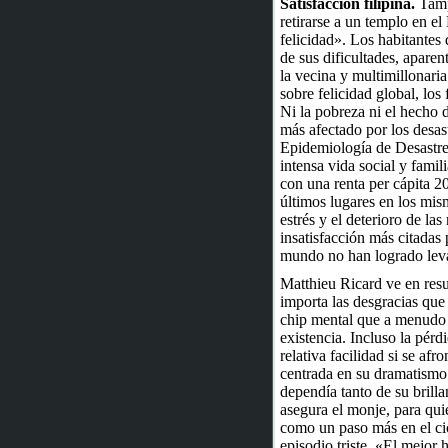
Satisfacción filipina.
Tampo
retirarse a un templo en e
felicidad». Los habitantes
de sus dificultades, apare
la vecina y multimillonar
sobre felicidad global, los
Ni la pobreza ni el hecho 
más afectado por los desast
Epidemiología de Desastres
intensa vida social y fami
con una renta per cápita 2
últimos lugares en los mis
estrés y el deterioro de las
insatisfacción más citadas 
mundo no han logrado leva
Matthieu Ricard ve en resu
importa las desgracias que 
chip mental que a menudo 
existencia. Incluso la pérd
relativa facilidad si se af
centrada en su dramatismo
dependía tanto de su brilla
asegura el monje, para qui
como un paso más en el ci
episodio triste. «El mejor