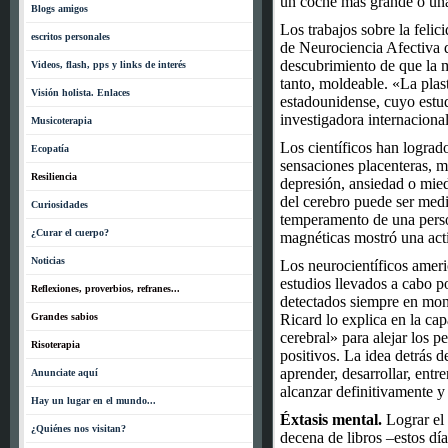
un coche más grande o un
Blogs amigos
Los trabajos sobre la feli
escritos personales
de Neurociencia Afectiva d
descubrimiento de que la m
Videos, flash, pps y links de interés
tanto, moldeable. «La plast
Visión holista. Enlaces
estadounidense, cuyo estu
investigadora internacional
Musicoterapia
Los científicos han logrado
Ecopatía
sensaciones placenteras, m
Resiliencia
depresión, ansiedad o mied
del cerebro puede ser medid
Curiosidades
temperamento de una perso
¿Curar el cuerpo?
magnéticas mostró una acti
Noticias
Los neurocientíficos ameri
estudios llevados a cabo p
Reflexiones, proverbios, refranes...
detectados siempre en monj
Grandes sabios
Ricard lo explica en la cap
cerebral» para alejar los 
Risoterapia
positivos. La idea detrás d
aprender, desarrollar, ent
Anunciate aquí
alcanzar definitivamente y
Hay un lugar en el mundo...
Éxtasis mental.
Lograr el 
¿Quiénes nos visitan?
decena de libros –estos dí