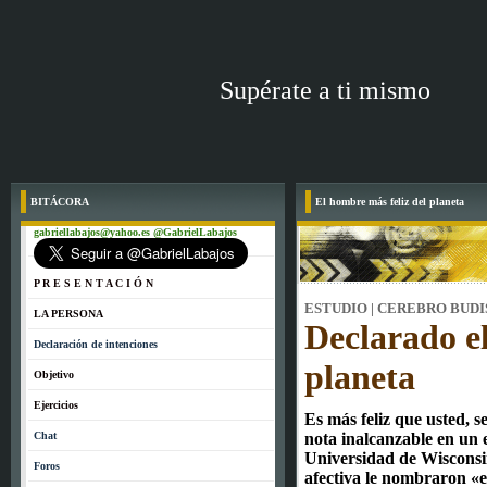
Supérate a ti mismo
BITÁCORA
El hombre más feliz del planeta
gabriellabajos@yahoo.es @GabrielLabajos
P R E S E N T A C I Ó N
ESTUDIO | CEREBRO BUDI
LA PERSONA
Declarado el
Declaración de intenciones
planeta
Objetivo
Ejercicios
Es más feliz que usted,
Chat
nota inalcanzable en un e
Universidad de Wisconsi
Foros
afectiva le nombraron «e