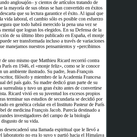
ndo anglosajón– y cientos de artículos tratando de
e la mayoría de sus obras se han convertido en éxitos
 descarta que su lectura garantice el éxito. Al igual que
la vida laboral, el cambio sólo es posible con esfuerzo
asegura que todo habrá merecido la pena una vez se
is mental que logran los elegidos. En su Defensa de la
ucción de su último libro publicado en España, el monje
puede ser transformada incluso a través de variaciones
que manejamos nuestros pensamientos y «percibimos
ior de uno mismo que Matthieu Ricard recorrió contra
 París en 1946, el «monje feliz», como se le conoce
n un ambiente ilustrado. Su padre, Jean-François
scritor, filósofo y miembro de la Academia Francesa
ctual del país galo. Su madre dedicó gran parte de su
ra surrealista y tuvo un gran éxito antes de convertirse
sta. Ricard vivió en su juventud los excesos propios
tras terminar sus estudios de secundaria se decidió por
rado en genética celular en el Instituto Pasteur de París
bel de medicina François Jacob. Parecía destinado a
grandes investigadores del campo de la biología
 disgusto de su vida.
tas desencadenó una llamada espiritual que le llevó a
l laboratorio no era lo suyo y partió hacia el Himalaya