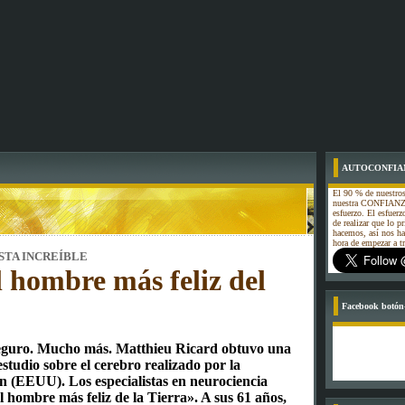
AUTOCONFIA
El 90 % de nuestros
nuestra CONFIANZA
esfuerzo. El esfuerz
de realizar que lo p
hacemos, así nos h
hora de empezar a
STA INCREÍBLE
 hombre más feliz del
Facebook botón-
 seguro. Mucho más. Matthieu Ricard obtuvo una
studio sobre el cerebro realizado por la
n (EEUU). Los especialistas en neurociencia
l hombre más feliz de la Tierra». A sus 61 años,