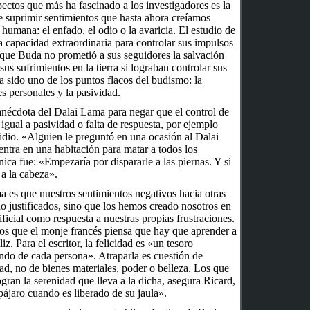
ectos que más ha fascinado a los investigadores es la
e suprimir sentimientos que hasta ahora creíamos
 humana: el enfado, el odio o la avaricia. El estudio de
 capacidad extraordinaria para controlar sus impulsos
 que Buda no prometió a sus seguidores la salvación
e sus sufrimientos en la tierra si lograban controlar sus
 sido uno de los puntos flacos del budismo: la
s personales y la pasividad.
anécdota del Dalai Lama para negar que el control de
igual a pasividad o falta de respuesta, por ejemplo
dio. «Alguien le preguntó en una ocasión al Dalai
entra en una habitación para matar a todos los
nica fue: «Empezaría por dispararle a las piernas. Y si
 a la cabeza».
a es que nuestros sentimientos negativos hacia otras
 justificados, sino que los hemos creado nosotros en
ficial como respuesta a nuestras propias frustraciones.
os que el monje francés piensa que hay que aprender a
liz. Para el escritor, la felicidad es «un tesoro
ndo de cada persona». Atraparla es cuestión de
tad, no de bienes materiales, poder o belleza. Los que
logran la serenidad que lleva a la dicha, asegura Ricard,
ájaro cuando es liberado de su jaula».