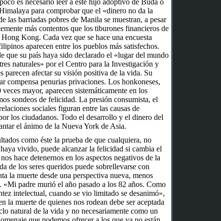
co es necesario leer a este hijo adoptivo de Buda o
l Himalaya para comprobar que el «dinero no da la
 de las barriadas pobres de Manila se muestran, a pesar
ntemente más contentos que los tiburones financieros de
ia Hong Kong. Cada vez que se hace una encuesta
 filipinos aparecen entre los pueblos más satisfechos.
de que su país haya sido declarado el «lugar del mundo
res naturales» por el Centro para la Investigación y
 parecen afectar su visión positiva de la vida. Su
liar compensa penurias privaciones. Los honkoneses,
0 veces mayor, aparecen sistemáticamente en los
mos sondeos de felicidad. La presión consumista, el
 relaciones sociales figuran entre las causas de
por los ciudadanos. Todo el desarrollo y el dinero del
ntar el ánimo de la Nueva York de Asia.
ltados como éste la prueba de que cualquiera, no
haya vivido, puede alcanzar la felicidad si cambia el
nos hace detenernos en los aspectos negativos de la
ida de los seres queridos puede sobrellevarse con
ronta la muerte desde una perspectiva nueva, menos
. «Mi padre murió el año pasado a los 82 años. Como
ntez intelectual, cuando se vio limitado se desanimó»,
en la muerte de quienes nos rodean debe ser aceptada
clo natural de la vida y no necesariamente como un
 homenaje que podemos ofrecer a los que ya no están