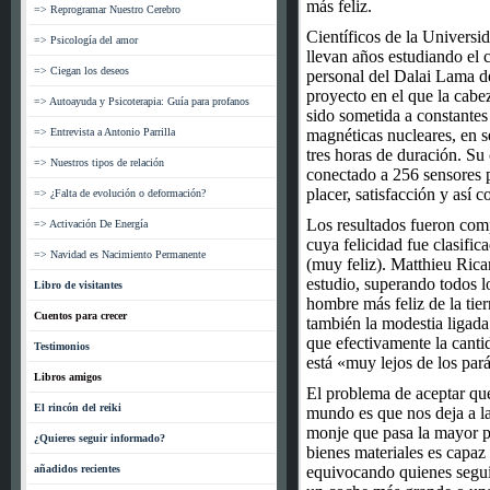
más feliz.
=> Reprogramar Nuestro Cerebro
Científicos de la Universi
=> Psicología del amor
llevan años estudiando el 
=> Ciegan los deseos
personal del Dalai Lama d
proyecto en el que la cabe
=> Autoayuda y Psicoterapia: Guía para profanos
sido sometida a constantes
=> Entrevista a Antonio Parrilla
magnéticas nucleares, en s
tres horas de duración. Su
=> Nuestros tipos de relación
conectado a 256 sensores pa
placer, satisfacción y así 
=> ¿Falta de evolución o deformación?
Los resultados fueron comp
=> Activación De Energía
cuya felicidad fue clasific
=> Navidad es Nacimiento Permanente
(muy feliz). Matthieu Ricar
estudio, superando todos lo
Libro de visitantes
hombre más feliz de la tie
Cuentos para crecer
también la modestia ligada 
que efectivamente la cant
Testimonios
está «muy lejos de los par
Libros amigos
El problema de aceptar que
El rincón del reiki
mundo es que nos deja a la
monje que pasa la mayor p
¿Quieres seguir informado?
bienes materiales es capaz
añadidos recientes
equivocando quienes segui