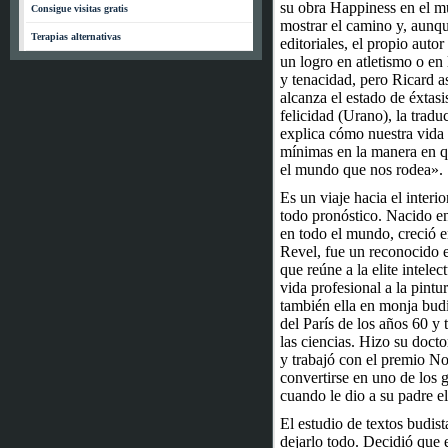
su obra Happiness en el mu
Consigue visitas gratis
mostrar el camino y, aunqu
Terapias alternativas
editoriales, el propio autor
un logro en atletismo o en 
y tenacidad, pero Ricard 
alcanza el estado de éxtas
felicidad (Urano), la trad
explica cómo nuestra vida 
mínimas en la manera en 
el mundo que nos rodea».
Es un viaje hacia el inter
todo pronóstico. Nacido en
en todo el mundo, creció e
Revel, fue un reconocido e
que reúne a la elite intele
vida profesional a la pintu
también ella en monja budi
del París de los años 60 y 
las ciencias. Hizo su docto
y trabajó con el premio No
convertirse en uno de los 
cuando le dio a su padre el
El estudio de textos budis
dejarlo todo. Decidió que e