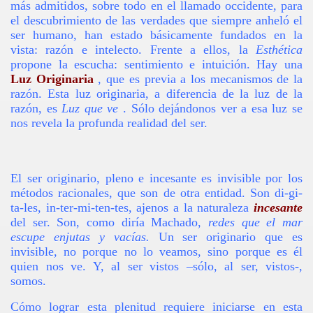
más admitidos, sobre todo en el llamado occidente, para
el descubrimiento de las verdades que siempre anheló el
ser humano, han estado básicamente fundados en la
vista: razón e intelecto. Frente a ellos, la
Esthética
propone la escucha: sentimiento e intuición. Hay una
ción?
Luz Originaria
, que es previa a los mecanismos de la
razón. Esta luz originaria, a diferencia de la luz de la
razón, es
Luz que ve
. Sólo dejándonos ver a esa luz se
nos revela la profunda realidad del ser.
nente
El ser originario, pleno e incesante es invisible por los
métodos racionales, que son de otra entidad. Son di-gi-
ta-les, in-ter-mi-ten-tes, ajenos a la naturaleza
incesante
del ser. Son, como diría Machado,
redes
que el mar
escupe enjutas y vacías.
Un ser originario que es
invisible, no porque no lo veamos, sino porque es él
quien nos ve. Y, al ser vistos –sólo, al ser, vistos-,
somos.
Cómo lograr esta plenitud requiere iniciarse en esta