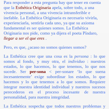
Para responder a esta pregunta hay que tener en cuenta
que la
Esthética Originaria
apela, sobre todo, a una
vivencia personal, a una vivencia intransferible e
inefable. La Esthética Originaria es necesario vivirla,
experienciarla, sentirla cada uno, ya que su axioma
fundamental es ser quienes somos. La Esthética
Originaria nos pide, como ya dijera el poeta Píndaro,
s De La Vida
llegar a ser el que eres
.
Pero, es que, ¿acaso no somos quienes somos?
La Esthética cree que una cosa es la
persona
: lo que
iedo
somos al fondo, y muy otra, el
individuo
: nuestros
estados, lo que hacemos, lo que tenemos, lo que nos
ima
sucede. Ser
per-sona
< per-sonare ‘lo que suena
incesantemente’ exige subordinar los estados, lo que
hacemos y lo que tenemos a lo que somos. Requiere
integrar nuestra identidad individual y nuestros sucesos
perecederos en el proceso incesante de nuestra
personalidad, para nuestra integridad.
La Esthética sospecha que todos nuestros problemas y