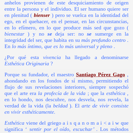
anhelos provienen de este desquiciamiento de origen
entre la persona y el individuo. El ser humano quiere ser
en plenitud (
bienser
) pero se vuelca en la identidad del
ego, en el quehacer, en el pensar, en las circunstancias,
en lo efímero, en lo que produce más sed que gozo (
bienestar
) y no
se
deja ser: no
se
sumerge en la
 Torréns
integridad del ser, que habita en su
más profundo centro
.
En
lo más íntimo, que es lo más universal y pleno
.
¿Por qué esta
vivencia
ha llegado a denominarse
Esthética Originaria
?
Porque su fundador, el maestro
Santiago Pérez Gago
,
ahondando en los fondos de sí mismo, permitiendo el
flujo de sus revelaciones interiores, siempre sospechó
que el arte era
la profecía de la vida
; que la
esthética
,
en lo hondo, nos descubre, nos desvela, nos revela, la
verdad de la vida (la
beldad
). El
arte de vivir consiste
en vivir esthéticamente.
Esthética
viene del griego a i s q a n o m a i < a i w que
a para profanos
significa ‘
sentir por el oído, escuchar’
. Los métodos