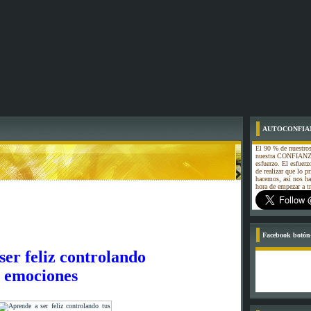
AUTOCONFIA
El 90 % de nuestros
nuestra CONFIANZA
esfuerzo. El esfuerz
de realizar que lo p
hacemos, así nos h
hora de empezar a
Facebook botón-
 feliz controlando
ciones