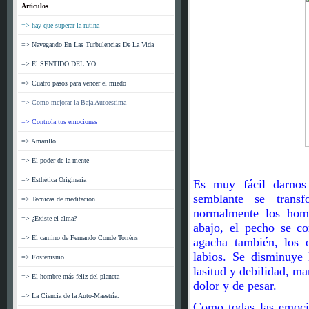
Artículos
=> hay que superar la rutina
=> Navegando En Las Turbulencias De La Vida
=> El SENTIDO DEL YO
=> Cuatro pasos para vencer el miedo
=> Como mejorar la Baja Autoestima
=> Controla tus emociones
=> Amarillo
=> El poder de la mente
=> Esthética Originaria
Es muy fácil darnos 
semblante se transf
=> Tecnicas de meditacion
normalmente los homb
=> ¿Existe el alma?
abajo, el pecho se co
=> El camino de Fernando Conde Torréns
agacha también, los 
labios. Se disminuye 
=> Fosfenismo
lasitud y debilidad, m
=> El hombre más feliz del planeta
dolor y de pesar.
=> La Ciencia de la Auto-Maestría.
Como todas las emocio