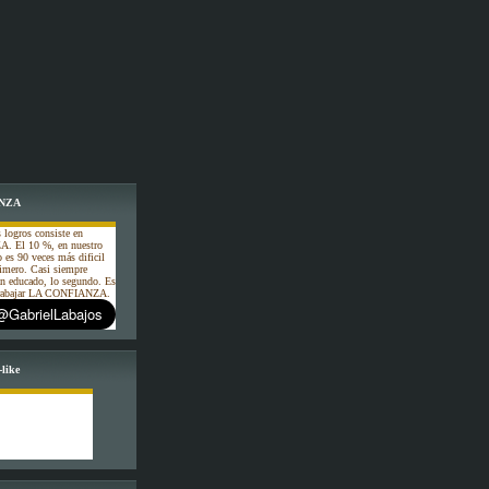
NZA
 logros consiste en
. El 10 %, en nuestro
o es 90 veces más dificil
rimero. Casi siempre
an educado, lo segundo. Es
 trabajar LA CONFIANZA.
like