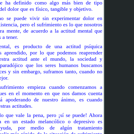
 se ha definido como algo más bien de tipo
del dolor que es físico, tangible y objetivo.
no se puede vivir sin experimentar dolor en
istencia, pero el sufrimiento es lo que nosotros
ra mente, de acuerdo a la actitud mental que
a tener.
ntal, es producto de una actitud psíquica
 aprendido, por lo que podemos reaprender
stra actitud ante el mundo, la sociedad y
paradójico que los seres humanos buscamos
lices y sin embargo, suframos tanto, cuando no
jor.
sufrimiento empieza cuando comenzamos a
í pues en el momento en que nos damos cuenta
stá apoderando de nuestro ánimo, es cuando
tras actitudes.
lo que vale la pena, pero ¡sí se puede! Ahora
a en un estado melancólico o depresivo es
ayuda, por medio de algún tratamiento