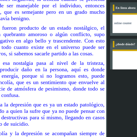
e ser manejable por el individuo, entonces
En linea ahora
a, que es semejante pero en un grado mucho
avía benigno.
 fueron producto de un estado nostálgico, el
ún quebranto amoroso o algún conflicto, supo
gativo en algo bello y trascendente. Con esto
¿desde dónde?
todo cuanto existe en el universo puede ser
s, si sabemos sacarle partido a las cosas.
esa nostalgia pasa al nivel de la tristeza,
producir daño en la persona, aquí es donde
 energía, porque si no logramos esto, puede
ncolía, que es un sentimiento que envuelve al
cie de atmósfera de pesimismo, donde todo se
 confusa.
 la depresión que es ya un estado patológico,
do a quien la sufre que ya no puede pensar con
n destructivas para sí mismo, llegando en casos
o de suicidio.
colía y la depresión se acompañan siempre de