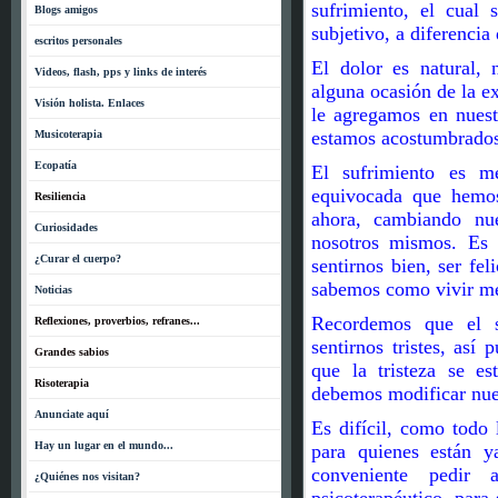
sufrimiento, el cual
Blogs amigos
subjetivo, a diferencia 
escritos personales
El dolor es natural, 
Videos, flash, pps y links de interés
alguna ocasión de la ex
Visión holista. Enlaces
le agregamos en nuest
estamos acostumbrados 
Musicoterapia
Ecopatía
El sufrimiento es me
equivocada que hemos
Resiliencia
ahora, cambiando nue
Curiosidades
nosotros mismos. Es 
¿Curar el cuerpo?
sentirnos bien, ser fe
sabemos como vivir me
Noticias
Recordemos que el 
Reflexiones, proverbios, refranes...
sentirnos tristes, as
Grandes sabios
que la tristeza se e
Risoterapia
debemos modificar nues
Anunciate aquí
Es difícil, como todo 
Hay un lugar en el mundo...
para quienes están y
conveniente pedir 
¿Quiénes nos visitan?