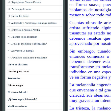
=> Reprogramar Nuestro Cerebro
en forma suave, pued
hablamos de nostalgi
=> Psicología del amor
menor y sobre todo tod
=> Ciegan los deseos
Cuantas obras de arte
=> Autoayuda y Psicoterapia: Guía para profanos
artista sufriendo alg
=> Entrevista a Antonio Parrilla
trasmutar su estado ne
=> Nuestros tipos de relación
debemos recalcar que 
aprovechado por nosotro
=> ¿Falta de evolución o deformación?
Sin embargo, cuando 
=> Activación De Energía
entonces comienza a 
=> Navidad es Nacimiento Permanente
debemos detener esta
Libro de visitantes
transformarse en mela
individuo en una espe
Cuentos para crecer
ve en forma negativa y
Testimonios
La melancolía engendra
Libros amigos
que envenena a tal gra
El rincón del reiki
claridad, sus ideas so
¿Quieres seguir informado?
muy graves a un intent
añadidos recientes
La tristeza, la melan