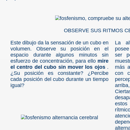
OBSERVE SUS RITMOS C
s De La Vida
Este dibujo da la sensación de un cubo en
La al
volumen. Observe su posición en el
posee 
espacio durante algunos minutos sin
ser p
esfuerzo de concentración, para ello
mire
muestr
el centro del cubo sin mover los ojos
.
más a
iedo
¿Su posición es constante? ¿Percibe
con c
cada posición del cubo durante un tiempo
percep
ima
igual?
arriba
Cier
desap
estos
rítm
atenc
depe
altern